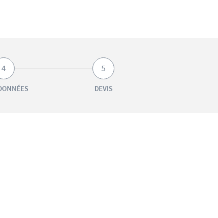
4
5
DONNÉES
DEVIS